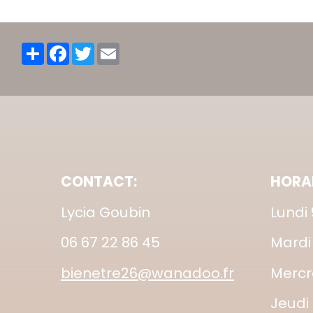
Partager
Facebook
Twitter
Email
CONTACT:
HORAI
Lycia Goubin
Lundi
06 67 22 86 45
Mardi
bienetre26@wanadoo.fr
Mercr
Jeudi